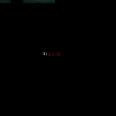
1
|
2
>
>>