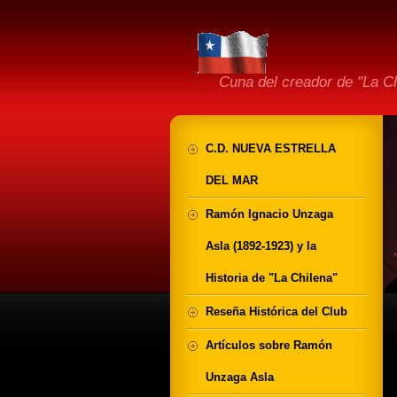
Cuna del creador de "La 
C.D. NUEVA ESTRELLA
DEL MAR
Ramón Ignacio Unzaga
Asla (1892-1923) y la
Historia de "La Chilena"
Reseña Histórica del Club
Artículos sobre Ramón
Unzaga Asla