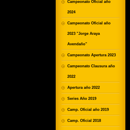
Campeonato Oficial año
2024
Campeonato Oficial año
2023 "Jorge Araya
Avendaño"
Campeonato Apertura 2023
Campeonato Clausura año
2022
Apertura año 2022
Series Año 2019
Camp. Oficial año 2019
Camp. Oficial 2018