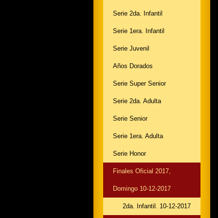
Serie 2da. Infantil
Serie 1era. Infantil
Serie Juvenil
Años Dorados
Serie Super Senior
Serie 2da. Adulta
Serie Senior
Serie 1era. Adulta
Serie Honor
Finales Oficial 2017,
Domingo 10-12-2017
2da. Infantil. 10-12-2017