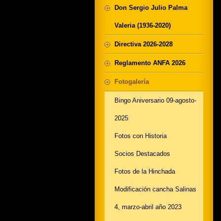
Don Sergio Julio Palma
Valeria (1936-2020)
Directiva 2026-2028
Reglamento ANFA 2026
Fotogalería
Bingo Aniversario 09-agosto-
2025
Fotos con Historia
Socios Destacados
Fotos de la Hinchada
Modificación cancha Salinas
4, marzo-abril año 2023