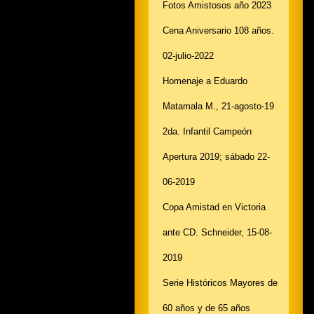
Fotos Amistosos año 2023
Cena Aniversario 108 años.
02-julio-2022
Homenaje a Eduardo
Matamala M., 21-agosto-19
2da. Infantil Campeón
Apertura 2019; sábado 22-
06-2019
Copa Amistad en Victoria
ante CD. Schneider, 15-08-
2019
Serie Históricos Mayores de
60 años y de 65 años