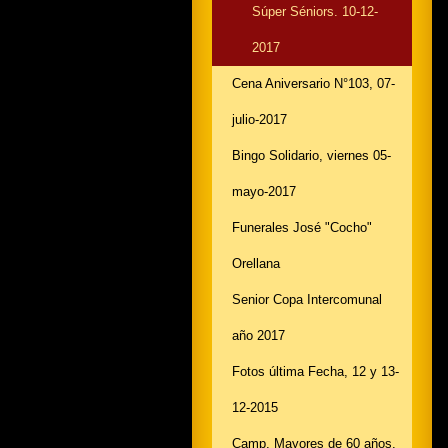
Súper Séniors. 10-12-
2017
Cena Aniversario N°103, 07-
julio-2017
Bingo Solidario, viernes 05-
mayo-2017
Funerales José "Cocho"
Orellana
Senior Copa Intercomunal
año 2017
Fotos última Fecha, 12 y 13-
12-2015
Camp. Mayores de 60 años.