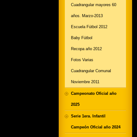
Cuadrangular mayores 60
años. Marzo-2013
Escuela Fútbol 2012
Baby Fútbol
Recopa año 2012
Fotos Varias
Cuadrangular Comunal
Noviembre 2011
Campeonato Oficial año
2025
Serie 1era. Infantil
Campeón Oficial año 2024