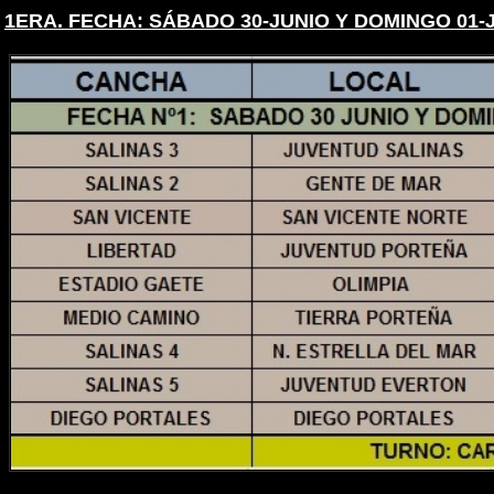
1ERA. FECHA: SÁBADO 30-JUNIO Y DOMINGO 01-J