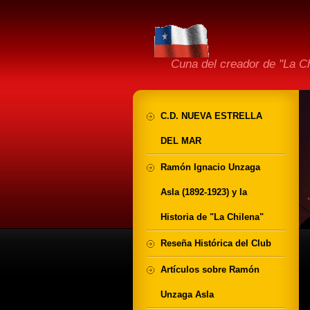
Cuna del creador de "La 
C.D. NUEVA ESTRELLA
DEL MAR
Ramón Ignacio Unzaga
Asla (1892-1923) y la
Historia de "La Chilena"
Reseña Histórica del Club
Artículos sobre Ramón
Unzaga Asla