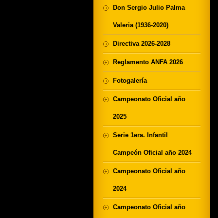
Don Sergio Julio Palma
Valeria (1936-2020)
Directiva 2026-2028
Reglamento ANFA 2026
Fotogalería
Campeonato Oficial año
2025
Serie 1era. Infantil
Campeón Oficial año 2024
Campeonato Oficial año
2024
Campeonato Oficial año