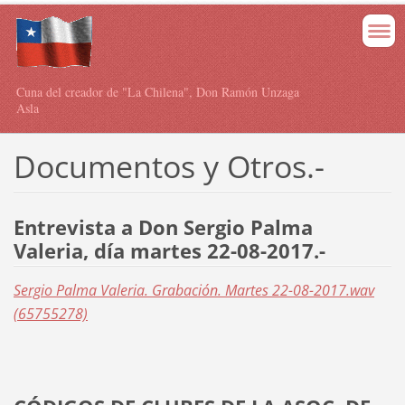
Cuna del creador de "La Chilena", Don Ramón Unzaga
Asla
Documentos y Otros.-
Entrevista a Don Sergio Palma
Valeria, día martes 22-08-2017.-
Sergio Palma Valeria. Grabación. Martes 22-08-2017.wav
(65755278)