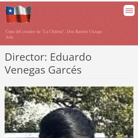
Cuna del creador de "La Chilena", Don Ramón Unzaga
Asla
Director: Eduardo
Venegas Garcés