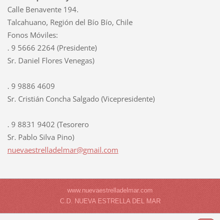
Calle Benavente 194.
Talcahuano, Región del Bío Bío, Chile
Fonos Móviles:
. 9 5666 2264 (Presidente)
Sr. Daniel Flores Venegas)
. 9 9886 4609
Sr. Cristián Concha Salgado (Vicepresidente)
. 9 8831 9402 (Tesorero
Sr. Pablo Silva Pino)
nuevaest
relladel
mar@gmai
l.com
www.nuevaestrelladelmar.com
C.D. NUEVA ESTRELLA DEL MAR