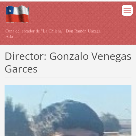
Cuna del creador de "La Chilena", Don Ramón Unzaga
Asla
Director: Gonzalo Venegas
Garces