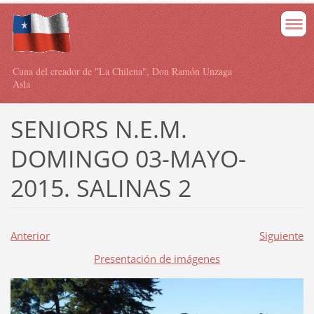
Cuna del creador de "La Chilena", Don Ramón Unzaga
Asla
SENIORS N.E.M.
DOMINGO 03-MAYO-
2015. SALINAS 2
Anterior
Siguiente
Presentación de imágenes