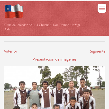
Cuna del creador de "La Chilena", Don Ramón Unzaga
Asla
Anterior
Siguiente
Presentación de imágenes