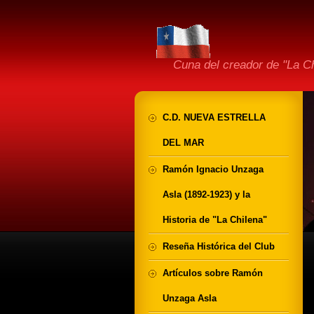
Cuna del creador de "La 
C.D. NUEVA ESTRELLA
DEL MAR
Ramón Ignacio Unzaga
Asla (1892-1923) y la
Historia de "La Chilena"
Reseña Histórica del Club
Artículos sobre Ramón
Unzaga Asla