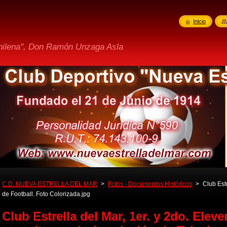
Inicio
Chilena", Don Ramón Unzaga Asla
C.D. NUEVA ESTRELLA DEL MAR
>
Fotos - Documentos Históricos
>
Club Est
de Football. Foto Colorizada.jpg
Club Estrella del Mar, 1er. y 2do. Elev