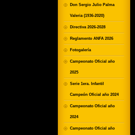
Don Sergio Julio Palma
Valeria (1936-2020)
Directiva 2026-2028
Reglamento ANFA 2026
Fotogalería
Campeonato Oficial año
2025
Serie 1era. Infantil
Campeón Oficial año 2024
Campeonato Oficial año
2024
Campeonato Oficial año