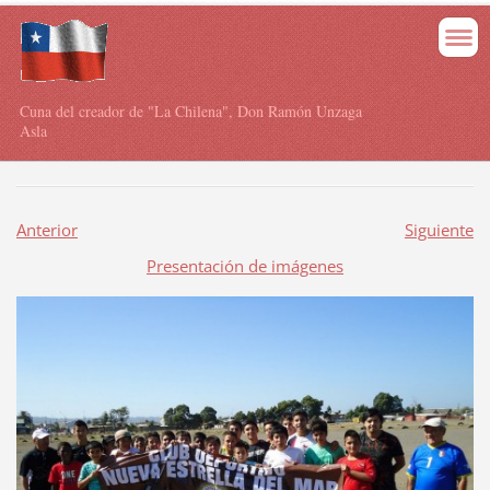
Cuna del creador de "La Chilena", Don Ramón Unzaga
Asla
Anterior
Siguiente
Presentación de imágenes