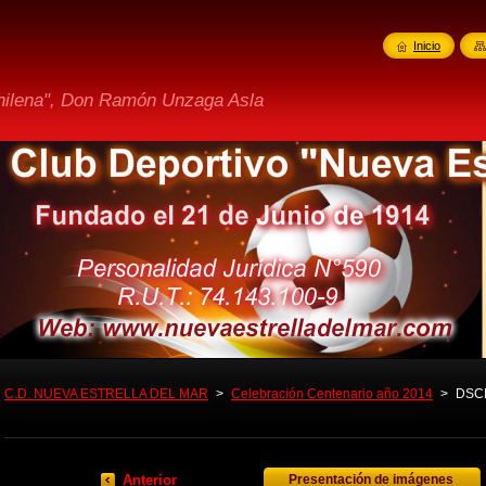
Inicio
Chilena", Don Ramón Unzaga Asla
C.D. NUEVA ESTRELLA DEL MAR
>
Celebración Centenario año 2014
>
DSC
Anterior
Presentación de imágenes