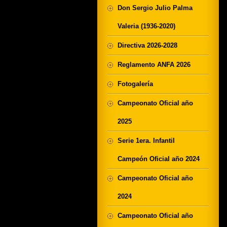
Don Sergio Julio Palma
Valeria (1936-2020)
Directiva 2026-2028
Reglamento ANFA 2026
Fotogalería
Campeonato Oficial año
2025
Serie 1era. Infantil
Campeón Oficial año 2024
Campeonato Oficial año
2024
Campeonato Oficial año