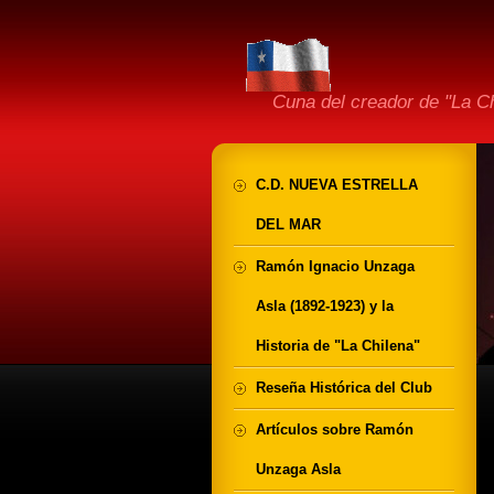
Cuna del creador de "La 
C.D. NUEVA ESTRELLA
DEL MAR
Ramón Ignacio Unzaga
Asla (1892-1923) y la
Historia de "La Chilena"
Reseña Histórica del Club
Artículos sobre Ramón
Unzaga Asla