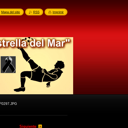
Mapa del sitio
RSS
Imprimir
F0297.JPG
Siguiente