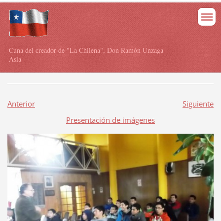
Cuna del creador de "La Chilena", Don Ramón Unzaga
Asla
Anterior
Siguiente
Presentación de imágenes