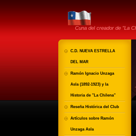
Cuna del creador de "La 
C.D. NUEVA ESTRELLA
DEL MAR
Ramón Ignacio Unzaga
Asla (1892-1923) y la
Historia de "La Chilena"
Reseña Histórica del Club
Artículos sobre Ramón
Unzaga Asla