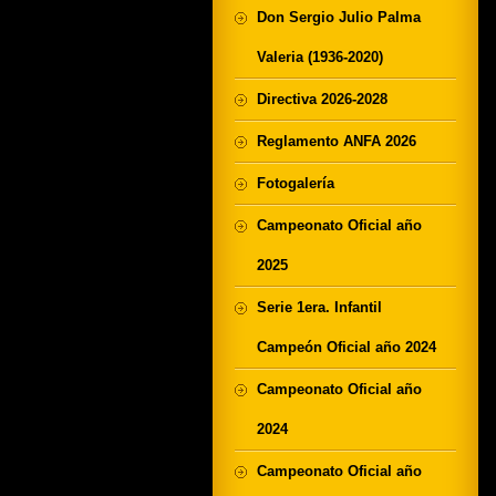
Don Sergio Julio Palma
Valeria (1936-2020)
Directiva 2026-2028
Reglamento ANFA 2026
Fotogalería
Campeonato Oficial año
2025
Serie 1era. Infantil
Campeón Oficial año 2024
Campeonato Oficial año
2024
Campeonato Oficial año