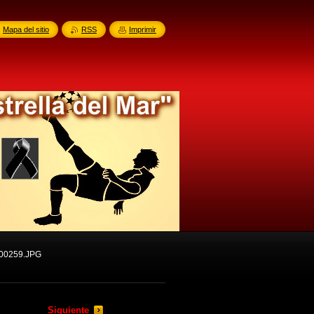
Mapa del sitio
RSS
Imprimir
00259.JPG
Siguiente