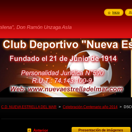
Inicio
Chilena", Don Ramón Unzaga Asla
C.D. NUEVA ESTRELLA DEL MAR
>
Celebración Centenario año 2014
>
DSC
Anterior
Presentación de imágenes